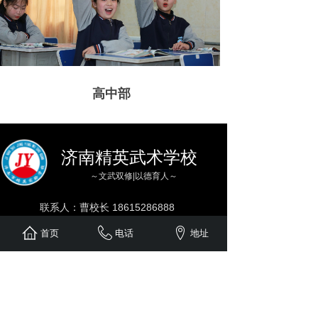
高中部
济南精英武术学校
～文武双修|以德育人～
联系人：曹校长 18615286888
E-mail：746839669@qq.com
首页
电话
地址
邮 编：250300
联系地址：济南市长清区长孝路
1018号西李村
姓名
*